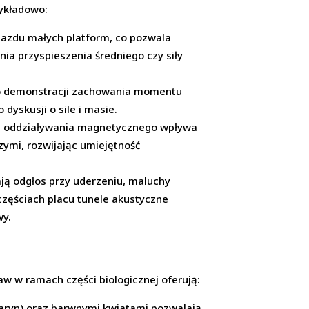
zykładowo:
ejazdu małych platform, co pozwala
ia przyspieszenia średniego czy siły
 do demonstracji zachowania momentu
dyskusji o sile i masie.
iła oddziaływania magnetycznego wpływa
ymi, rozwijając umiejętność
ają odgłos przy uderzeniu, maluchy
częściach placu tunele akustyczne
wy.
w w ramach części biologicznej oferują:
maryn) oraz barwnymi kwiatami pozwalają