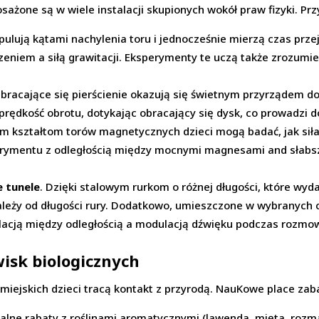
one są w wiele instalacji skupionych wokół praw fizyki. Pr
ipulują kątami nachylenia toru i jednocześnie mierzą czas prz
eniem a siłą grawitacji. Eksperymenty te uczą także zrozumien
Obracające się pierścienie okazują się świetnym przyrządem
prędkość obrotu, dotykając obracający się dysk, co prowadzi do 
nym kształtom torów magnetycznych dzieci mogą badać, jak s
perymentu z odległością między mocnymi magnesami and słabsz
 tunele
. Dzięki stalowym rurkom o różnej długości, które wyd
ależy od długości rury. Dodatkowo, umieszczone w wybranych 
lacją między odległością a modulacją dźwięku podczas rozmo
wisk biologicznych
iejskich dzieci tracą kontakt z przyrodą. NauKowe place zaba
jalne rabaty z roślinami aromatycznymi (lawenda, mięta, roz