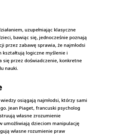
działaniem, uzupełniając klasyczne
ieci, bawiąc się, jednocześnie poznają
acji przez zabawę sprawia, że najmłodsi
 kształtują logiczne myślenie i
 się przez doświadczenie, konkretne
u nauki.
e
wiedzy osiągają najmłodsi, którzy sami
o. Jean Piaget, francuski psycholog
nstruują własne zrozumienie
aw umożliwiają dzieciom manipulację
ygują własne rozumienie praw