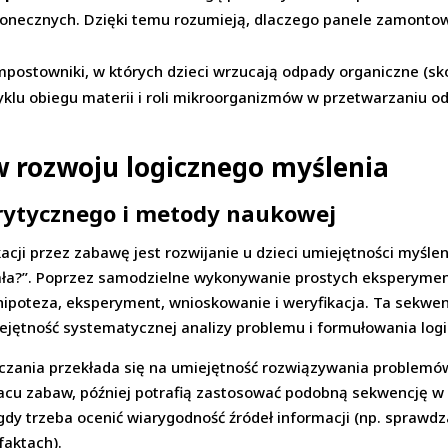
słonecznych. Dzięki temu rozumieją, dlaczego panele zamonto
mpostowniki, w których dzieci wrzucają odpady organiczne (skór
yklu obiegu materii i roli mikroorganizmów w przetwarzaniu 
w rozwoju logicznego myślenia
rytycznego i metody naukowej
ji przez zabawę jest rozwijanie u dzieci umiejętności myśle
działa?”. Poprzez samodzielne wykonywanie prostych eksperymen
hipoteza, eksperyment, wnioskowanie i weryfikacja. Ta sekwen
ejętność systematycznej analizy problemu i formułowania log
zania przekłada się na umiejętność rozwiązywania problemów 
 placu zabaw, później potrafią zastosować podobną sekwencję
gdy trzeba ocenić wiarygodność źródeł informacji (np. spraw
faktach).