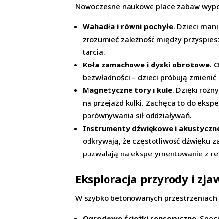
Nowoczesne naukowe place zabaw wyposaż
Wahadła i równi pochyłe
. Dzieci man
zrozumieć zależność między przyspiesz
tarcia.
Koła zamachowe i dyski obrotowe
. 
bezwładności – dzieci próbują zmienić 
Magnetyczne tory i kule
. Dzięki róż
na przejazd kulki. Zachęca to do eks
porównywania sił oddziaływań.
Instrumenty dźwiękowe i akustyczne
odkrywają, że częstotliwość dźwięku z
pozwalają na eksperymentowanie z re
Eksploracja przyrody i zja
W szybko betonowanych przestrzeniach m
Ogrodowe ścieżki sensoryczne
. Spec