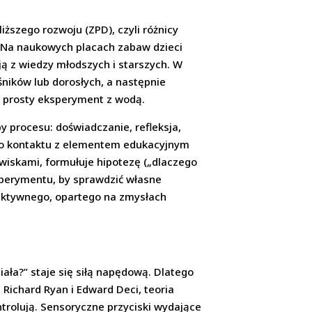
liższego rozwoju (ZPD), czyli różnicy
j. Na naukowych placach zabaw dzieci
ją z wiedzy młodszych i starszych. W
śników lub dorosłych, a następnie
ć prosty eksperyment z wodą.
y procesu: doświadczanie, refleksja,
go kontaktu z elementem edukacyjnym
wiskami, formułuje hipotezę („dlaczego
ksperymentu, by sprawdzić własne
aktywnego, opartego na zmysłach
ała?” staje się siłą napędową. Dlatego
Richard Ryan i Edward Deci, teoria
ntrolują. Sensoryczne przyciski wydające