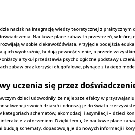
dzie nacisk na integrację wiedzy teoretycznej z praktycznym 
oświadczenia. Naukowe place zabaw to przestrzeń, w której dz
 i rozwijają w sobie ciekawość świata. Przyjęcie podejścia eduk
ają ich wyobraźnię, budują pewność siebie, a przede wszystkim
oniższy artykuł przedstawia psychologiczne podstawy uczenia
ach zabaw oraz korzyści długofalowe, płynące z takiego model
wy uczenia się przez doświadczeni
wczym dzieci udowodniły, że najlepsze efekty w przyswajaniu 
sekwencji swoich działań i odnoszą je do świata rzeczywisteg
 kategoriach schematów, akomodacji i asymilacji – dzieci ko
 interakcje z otoczeniem. Dzięki temu, że naukowe place zab
mi budują schematy, dopasowują je do nowych informacji i kor