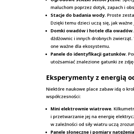
maluchom poprzez dotyk, zapach i obser
Stacje do badania wody
. Proste zest
Dzięki temu dzieci uczą się, jak ważne
Domki owadów i hotele dla owadów
dżdżownic i innych drobnych zwierząt.
one ważne dla ekosystemu.
Panele do identyfikacji gatunków
. P
utożsamiać znalezione gatunki ze zdję
Eksperymenty z energią o
Niektóre naukowe place zabaw idą o krok
współczesności:
Mini elektrownie wiatrowe
. Kilkumet
i przetwarzanie jej na energię elektr
w zależności od siły wiatru uczą zrozu
Panele słoneczne i pomiary natężeni