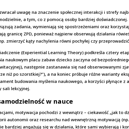
 zwracał uwagę na znaczenie społecznej interakcji i strefy najb
amodzielnie, a tym, co z pomocą osoby bardziej doświadczone
iązują zadania, wymieniają się spostrzeżeniami oraz korzysta
ają granicę ZPD, ponieważ najpierw obserwują działania rówie
np. zmierzyć kąty nachylenia równi pochyłej czy przeprowadzi
adczenie (Experiential Learning Theory) podkreśla cztery etap
 Na naukowym placu zabaw dziecko zaczyna od bezpośrednie
awitacyjnej), następnie zastanawia się nad obserwowanymi zja
rze niż po szorstkiej?”), a na koniec próbuje różne warianty e
dament budowania myślenia naukowego, a korzyści płynące z 
sali lekcyjnej.
samodzielność w nauce
acjami, motywacja pochodzi z wewnątrz – ciekawość „jak to dzi
rii autonomii oraz researchu nad wewnętrzną motywacją (np. 
 bardziej angażują się w działania, które sami wybierają i ko