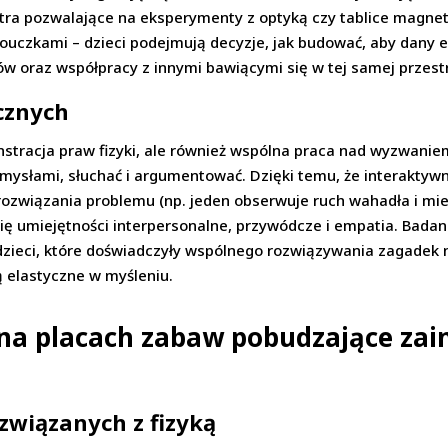
stra pozwalające na eksperymenty z optyką czy tablice magne
uczkami – dzieci podejmują decyzje, jak budować, aby dany e
w oraz współpracy z innymi bawiącymi się w tej samej przestr
cznych
stracja praw fizyki, ale również wspólna praca nad wyzwanie
pomysłami, słuchać i argumentować. Dzięki temu, że interaktyw
rozwiązania problemu (np. jeden obserwuje ruch wahadła i mier
ją się umiejętności interpersonalne, przywódcze i empatia. Ba
e dzieci, które doświadczyły wspólnego rozwiązywania zagadek
są elastyczne w myśleniu.
na placach zabaw pobudzające zai
związanych z fizyką