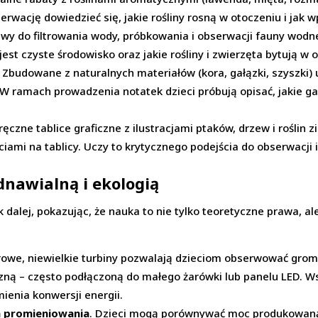
wację dowiedzieć się, jakie rośliny rosną w otoczeniu i jak w
awy do filtrowania wody, próbkowania i obserwacji fauny wodnej
 jest czyste środowisko oraz jakie rośliny i zwierzęta bytują w
. Zbudowane z naturalnych materiałów (kora, gałązki, szyszki)
 W ramach prowadzenia notatek dzieci próbują opisać, jakie ga
oręczne tablice graficzne z ilustracjami ptaków, drzew i roślin 
ciami na tablicy. Uczy to krytycznego podejścia do obserwacji
dnawialną i ekologią
 dalej, pokazując, że nauka to nie tylko teoretyczne prawa, a
rowe, niewielkie turbiny pozwalają dzieciom obserwować grom
yczną – często podłączoną do małego żarówki lub panelu LED. 
mienia konwersji energii.
a promieniowania
. Dzieci mogą porównywać moc produkowaną 