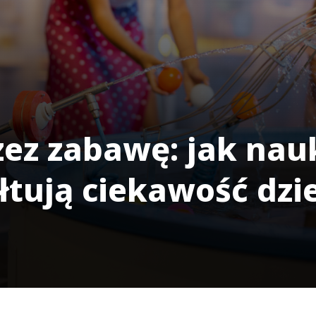
zez zabawę: jak na
tują ciekawość dzie