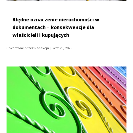
Błędne oznaczenie nieruchomości w
dokumentach – konsekwencje dla
właścicieli i kupujących
utworzone przez
Redakcja
|
wrz 23, 2025