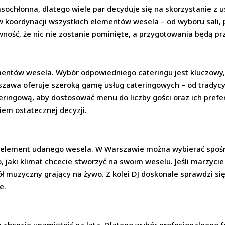
ochłonna, dlatego wiele par decyduje się na skorzystanie z u
 koordynacji wszystkich elementów wesela – od wyboru sali,
ność, że nic nie zostanie pominięte, a przygotowania będą p
mentów wesela. Wybór odpowiedniego cateringu jest kluczowy, 
zawa oferuje szeroką gamę usług cateringowych – od tradycyj
teringową, aby dostosować menu do liczby gości oraz ich prefe
iem ostatecznej decyzji.
 element udanego wesela. W Warszawie można wybierać spośr
, jaki klimat chcecie stworzyć na swoim weselu. Jeśli marzyci
 muzyczny grający na żywo. Z kolei DJ doskonale sprawdzi się,
e.