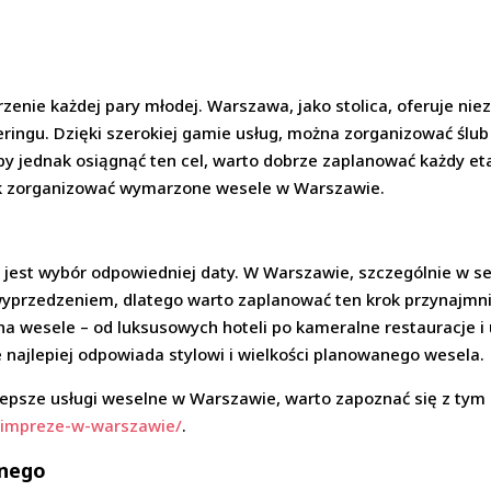
nie każdej pary młodej. Warszawa, jako stolica, oferuje niezl
eringu. Dzięki szerokiej gamie usług, można zorganizować ślub 
Aby jednak osiągnąć ten cel, warto dobrze zaplanować każdy e
jak zorganizować wymarzone wesele w Warszawie.
 jest wybór odpowiedniej daty. W Warszawie, szczególnie w s
przedzeniem, dlatego warto zaplanować ten krok przynajmnie
a wesele – od luksusowych hoteli po kameralne restauracje i 
e najlepiej odpowiada stylowi i wielkości planowanego wesela.
jlepsze usługi weselne w Warszawie, warto zapoznać się z tym
b-impreze-w-warszawie/
.
bnego