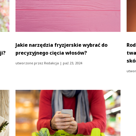
Jakie narzędzia fryzjerskie wybrać do
Rod
ji?
precyzyjnego cięcia włosów?
twa
skó
utworzone przez
Redakcja
|
paź 23, 2024
utwor