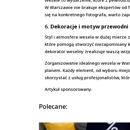
Wesele to wydarzenie, które z pewnością
W Warszawie nie brakuje ekspertów od fo
się na konkretnego fotografa, warto zapoz
6.
Dekoracje i motyw przewodni
Styl i atmosfera wesela w dużej mierze 
które pomogą stworzyć niezapomniany kli
dekorator weselny zrealizuje waszą wizję
Zorganizowanie idealnego wesela w Wars
planem. Każdy element, od wyboru miejsc
skorzystać z usług profesjonalistów, k
Artykuł sponsorowany.
Polecane: