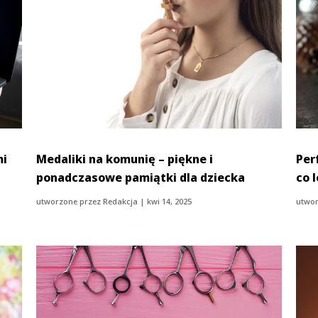
mi
Medaliki na komunię – piękne i
Per
ponadczasowe pamiątki dla dziecka
co 
utworzone przez
Redakcja
|
kwi 14, 2025
utwor