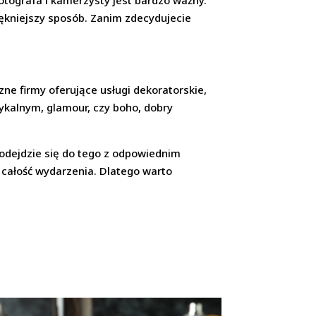
otografa i kamerzysty jest bardzo ważny.
iękniejszy sposób. Zanim zdecydujecie
ne firmy oferujące usługi dekoratorskie,
ykalnym, glamour, czy boho, dobry
odejdzie się do tego z odpowiednim
 całość wydarzenia. Dlatego warto