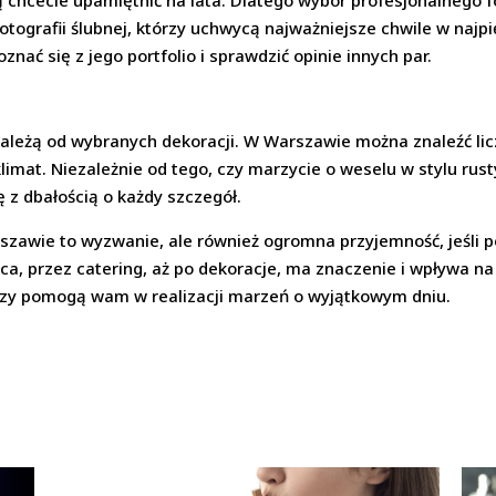
 chcecie upamiętnić na lata. Dlatego wybór profesjonalnego f
tografii ślubnej, którzy uchwycą najważniejsze chwile w najp
nać się z jego portfolio i sprawdzić opinie innych par.
zależą od wybranych dekoracji. W Warszawie można znaleźć licz
mat. Niezależnie od tego, czy marzycie o weselu w stylu rust
 z dbałością o każdy szczegół.
zawie to wyzwanie, ale również ogromna przyjemność, jeśli p
a, przez catering, aż po dekoracje, ma znaczenie i wpływa na
tórzy pomogą wam w realizacji marzeń o wyjątkowym dniu.