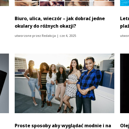
Biuro, ulica, wieczór – jak dobrać jedne
Let
okulary do różnych okazji?
pla
utworzone przez
Redakcja
|
cze 4, 2025
utwor
Proste sposoby aby wyglądać modnie i na
Ole