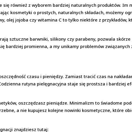
e się również z wyborem bardziej naturalnych produktów. Im 
ierając kosmetyki o prostych, naturalnych składach, możemy ogra
owy, olej jojoba czy witamina C to tylko niektóre z przykładów,
ają sztuczne barwniki, silikony czy parabeny, pozwala skórz
je się bardziej promienna, a my unikamy problemów związanyc
oszczędność czasu i pieniędzy. Zamiast tracić czas na nakłada
Codzienna rutyna pielęgnacyjna staje się prostsza i bardziej e
etyków, oszczędzasz pieniądze. Minimalizm to świadome pod
rzebne, a nie kupujesz kolejne nowinki kosmetyczne, które obi
gnacji znajdziesz tutaj: