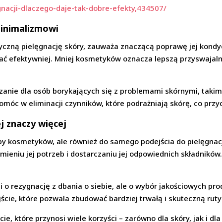
gnacji-dlaczego-daje-tak-dobre-efekty,434507/
minimalizmowi
tyczną pielęgnację skóry, zauważa znaczącą poprawę jej kondycj
łać efektywniej. Mniej kosmetyków oznacza lepszą przyswajal
anie dla osób borykających się z problemami skórnymi, takimi 
óc w eliminacji czynników, które podrażniają skórę, co przyc
j znaczy więcej
czby kosmetyków, ale również do samego podejścia do pielęgnac
umieniu jej potrzeb i dostarczaniu jej odpowiednich składnikó
i o rezygnację z dbania o siebie, ale o wybór jakościowych pro
jście, które pozwala zbudować bardziej trwałą i skuteczną rut
ie, które przynosi wiele korzyści – zarówno dla skóry, jak i dl