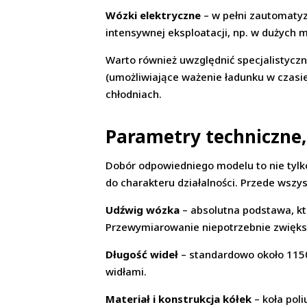
Wózki elektryczne
– w pełni zautomatyz
intensywnej eksploatacji, np. w dużych 
Warto również uwzględnić specjalistyczne
(umożliwiające ważenie ładunku w czasi
chłodniach.
Parametry techniczne,
Dobór odpowiedniego modelu to nie tylk
do charakteru działalności. Przede wszy
Udźwig wózka
– absolutna podstawa, k
Przewymiarowanie niepotrzebnie zwięks
Długość wideł
– standardowo około 1150
widłami.
Materiał i konstrukcja kółek
– koła pol