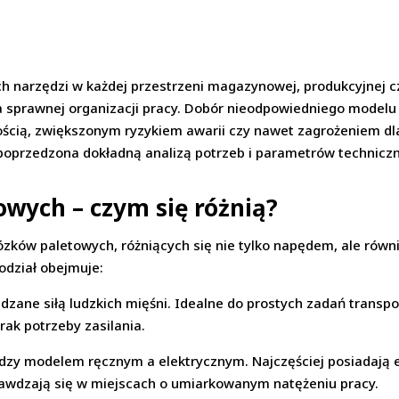
 narzędzi w każdej przestrzeni magazynowej, produkcyjnej cz
a sprawnej organizacji pracy. Dobór nieodpowiedniego modelu
ością, zwiększonym ryzykiem awarii czy nawet zagrożeniem d
poprzedzona dokładną analizą potrzeb i parametrów technicz
wych – czym się różnią?
zków paletowych, różniących się nie tylko napędem, ale równi
odział obejmuje:
ędzane siłą ludzkich mięśni. Idealne do prostych zadań trans
brak potrzeby zasilania.
zy modelem ręcznym a elektrycznym. Najczęściej posiadają 
rawdzają się w miejscach o umiarkowanym natężeniu pracy.