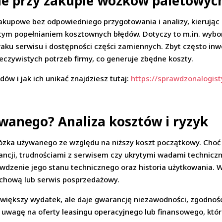
ne przy zakupie wózków paletowyc
zakupowe bez odpowiedniego przygotowania i analizy, kierując 
tym popełnianiem kosztownych błędów. Dotyczy to m.in. wybo
ku serwisu i dostępności części zamiennych. Zbyt często inwe
zywistych potrzeb firmy, co generuje zbędne koszty.
ów i jak ich unikać znajdziesz tutaj:
https://sprawdzonalogist
wanego? Analiza kosztów i ryzyk
zka używanego ze względu na niższy koszt początkowy. Choć 
ancji, trudnościami z serwisem czy ukrytymi wadami techniczn
rawdzenie jego stanu technicznego oraz historia użytkowania.
chową lub serwis posprzedażowy.
 większy wydatek, ale daje gwarancję niezawodności, zgodnoś
ć uwagę na oferty leasingu operacyjnego lub finansowego, któ