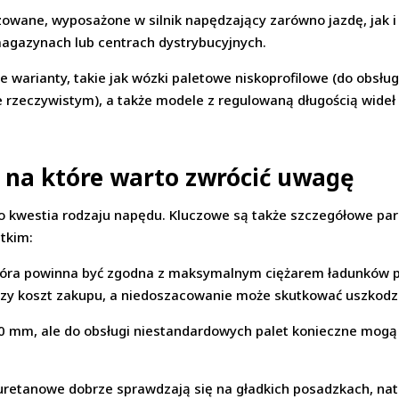
owane, wyposażone w silnik napędzający zarówno jazdę, jak i
magazynach lub centrach dystrybucyjnych.
 warianty, takie jak wózki paletowe niskoprofilowe (do obsług
e rzeczywistym), a także modele z regulowaną długością wide
 na które warto zwrócić uwagę
o kwestia rodzaju napędu. Kluczowe są także szczegółowe pa
stkim:
tóra powinna być zgodna z maksymalnym ciężarem ładunków p
zy koszt zakupu, a niedoszacowanie może skutkować uszkodz
 mm, ale do obsługi niestandardowych palet konieczne mogą 
iuretanowe dobrze sprawdzają się na gładkich posadzkach, na