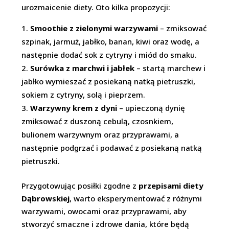
urozmaicenie diety. Oto kilka propozycji:
Smoothie z zielonymi warzywami
– zmiksować
szpinak, jarmuż, jabłko, banan, kiwi oraz wodę, a
następnie dodać sok z cytryny i miód do smaku.
Surówka z marchwi i jabłek
– startą marchew i
jabłko wymieszać z posiekaną natką pietruszki,
sokiem z cytryny, solą i pieprzem.
Warzywny krem z dyni
– upieczoną dynię
zmiksować z duszoną cebulą, czosnkiem,
bulionem warzywnym oraz przyprawami, a
następnie podgrzać i podawać z posiekaną natką
pietruszki.
Przygotowując posiłki zgodne z
przepisami diety
Dąbrowskiej
, warto eksperymentować z różnymi
warzywami, owocami oraz przyprawami, aby
stworzyć smaczne i zdrowe dania, które będą