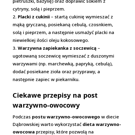
pietruszki, bazylię) oraz doprawić sokiem z
cytryny, solą i pieprzem.
Placki z cukinii
– startą cukinię wymieszać z
mąką gryczaną, posiekaną cebulą, czosnkiem,
solą i pieprzem, a następnie usmażyć placki na
niewielkiej ilości oleju kokosowego.
Warzywna zapiekanka z soczewicą
–
ugotowaną soczewicę wymieszać z duszonymi
warzywami (np. marchewką, papryką, cebulą),
dodać posiekane zioła oraz przyprawy, a
następnie zapiec w piekarniku.
Ciekawe przepisy na post
warzywno-owocowy
Podczas
postu warzywno-owocowego
w diecie
Dąbrowskiej warto wykorzystać
dieta warzywno-
owocowa
przepisy, które pozwolą na